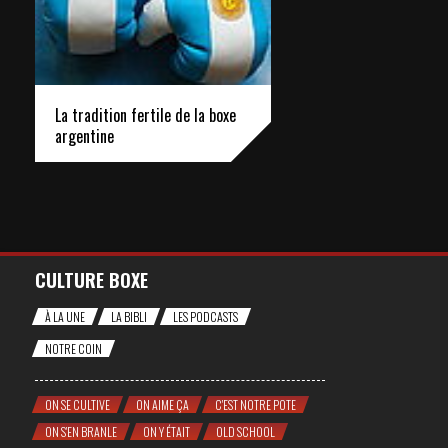
La tradition fertile de la boxe
argentine
CULTURE BOXE
À LA UNE
LA BIBLI
LES PODCASTS
NOTRE COIN
ON SE CULTIVE
ON AIME ÇA
C'EST NOTRE POTE
ON S'EN BRANLE
ON Y ÉTAIT
OLD SCHOOL