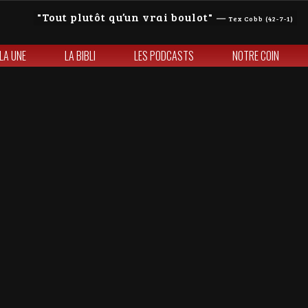
Tout plutôt qu’un vrai boulot
—
Tex Cobb (42-7-1)
 LA UNE
LA BIBLI
LES PODCASTS
NOTRE COIN