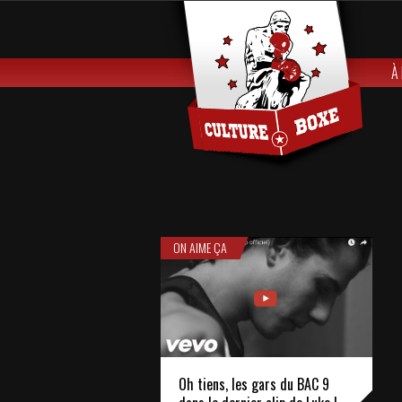
À
ON AIME ÇA
Oh tiens, les gars du BAC 9