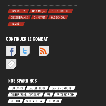
ON SE CULTIVE
ON AIME ÇA
C'EST NOTRE POTE
ON S'EN BRANLE
ON Y ÉTAIT
OLD SCHOOL
ON A HÂTE
CONTINUER LE COMBAT
NOS SPARRINGS
130 LIVRES
BAD LEFT HOOK
CAP'TAIN CROCHET
CULTUREBOXE, LE PODCAST
FFB
FRÉDÉRIC ROUX
NETBOXE
SOU CAPOEIRA
THE RING