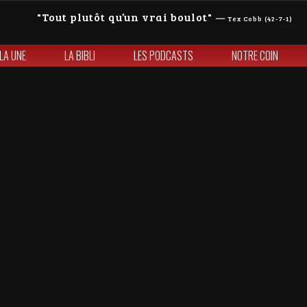
Tout plutôt qu’un vrai boulot
—
Tex Cobb (42-7-1)
 LA UNE
LA BIBLI
LES PODCASTS
NOTRE COIN