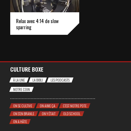
Relax avec 4:14 de slow
sparring
CULTURE BOXE
À LA UNE
LA BIBLI
LES PODCASTS
NOTRE COIN
ON SE CULTIVE
ON AIME ÇA
C'EST NOTRE POTE
ON S'EN BRANLE
ON Y ÉTAIT
OLD SCHOOL
ON A HÂTE