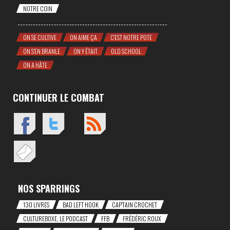
NOTRE COIN
ON SE CULTIVE
ON AIME ÇA
C'EST NOTRE POTE
ON S'EN BRANLE
ON Y ÉTAIT
OLD SCHOOL
ON A HÂTE
CONTINUER LE COMBAT
NOS SPARRINGS
130 LIVRES
BAD LEFT HOOK
CAP'TAIN CROCHET
CULTUREBOXE, LE PODCAST
FFB
FRÉDÉRIC ROUX