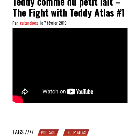
Teddy comme du petit lait –
The Fight with Teddy Atlas #1
Par
cultureboxe
le 7 février 2019
J’avoue, je bois les paroles de Teddy comme du petit lait
– The Fight with Teddy Atlas #1
TAGS ////
PODCAST
TEDDY ATLAS