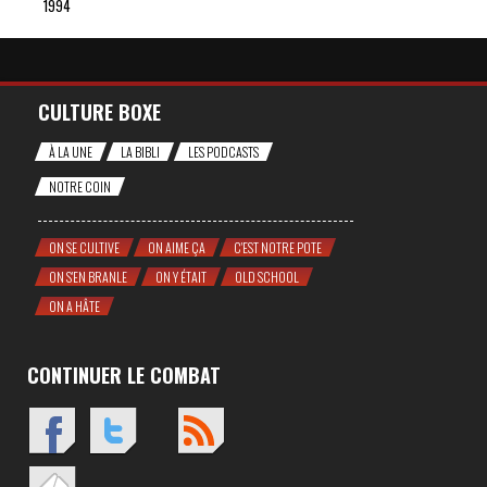
1994
CULTURE BOXE
À LA UNE
LA BIBLI
LES PODCASTS
NOTRE COIN
ON SE CULTIVE
ON AIME ÇA
C'EST NOTRE POTE
ON S'EN BRANLE
ON Y ÉTAIT
OLD SCHOOL
ON A HÂTE
CONTINUER LE COMBAT