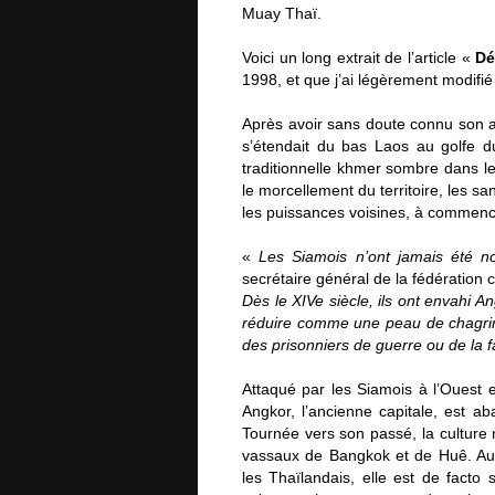
Muay Thaï.
Voici un long extrait de l’article «
Dé
1998, et que j’ai légèrement modifié 
Après avoir sans doute connu son a
s’étendait du bas Laos au golfe
traditionnelle khmer sombre dans 
le morcellement du territoire, les sa
les puissances voisines, à commenc
«
Les Siamois n’ont jamais été n
secrétaire général de la fédératio
Dès le XIVe siècle, ils ont envahi An
réduire comme une peau de chagrin.
des prisonniers de guerre ou de la f
Attaqué par les Siamois à l’Ouest e
Angkor, l’ancienne capitale, est 
Tournée vers son passé, la culture
vassaux de Bangkok et de Huê. Au 
les Thaïlandais, elle est de facto