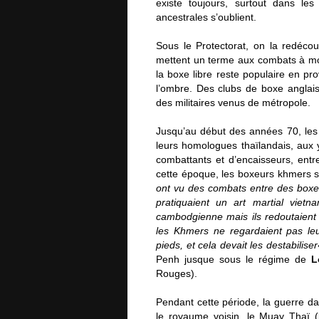
existe toujours, surtout dans le
ancestrales s’oublient.
Sous le Protectorat, on la redécou
mettent un terme aux combats à mor
la boxe libre reste populaire en pro
l’ombre. Des clubs de boxe anglai
des militaires venus de métropole.
Jusqu’au début des années 70, les
leurs homologues thaïlandais, aux y
combattants et d’encaisseurs, entr
cette époque, les boxeurs khmers so
ont vu des combats entre des boxeu
pratiquaient un art martial viet
cambodgienne mais ils redoutaient l
les Khmers ne regardaient pas leu
pieds, et cela devait les destabiliser
Penh jusque sous le régime de
L
Rouges).
Pendant cette période, la guerre da
le royaume voisin, le Muay Thaï (