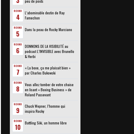
3
peu de poids
ROUND
L’abominable destin de Ray
4
Famechon
ROUND
Dans la peau de Rocky Marciano
5
ROUND
DONNONS DE LA VISIBILITÉ au
6
podcast L’INVISIBLE avec Brunello
& Herbi
ROUND
« La boxe, ça me plaisait bien »
7
par Charles Bukowski
ROUND
Vous allez tomber de votre chaise
8
en lisant « Boxing Business » de
Roland Passevant
ROUND
Chuck Wepner, l’homme qui
9
inspira Rocky
ROUND
Battling Siki, un homme libre
10