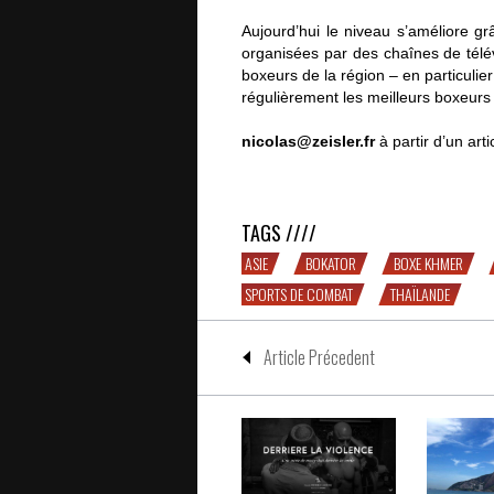
Aujourd’hui le niveau s’améliore g
organisées par des chaînes de tél
boxeurs de la région – en particulie
régulièrement les meilleurs boxeu
nicolas@zeisler.fr
à partir d’un art
Déclin et renaissance de la boxe k
TAGS ////
ASIE
BOKATOR
BOXE KHMER
SPORTS DE COMBAT
THAÏLANDE
Article Précedent