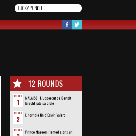
12 ROUNDS
ROUND
MALAISE : L’Uppercut de Bertolt
1
Brecht rate sa cible
ROUND
L’horrible fin d’Edwin Valero
2
ROUND
Prince Naseem Hamed a pris un