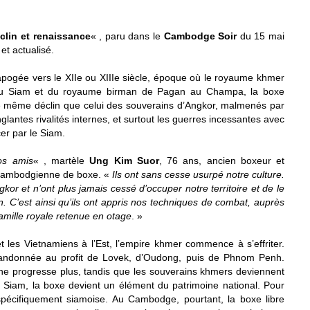
clin et renaissance
« , paru dans le
Cambodge Soir
du 15 mai
et actualisé.
pogée vers le XIIe ou XIIIe siècle, époque où le royaume khmer
 du Siam et du royaume birman de Pagan au Champa, la boxe
le même déclin que celui des souverains d’Angkor, malmenés par
nglantes rivalités internes, et surtout les guerres incessantes avec
er par le Siam.
os amis
« , martèle
Ung Kim Suor
, 76 ans, ancien boxeur et
n cambodgienne de boxe. «
Ils ont sans cesse usurpé notre culture.
gkor et n’ont plus jamais cessé d’occuper notre territoire et de le
 C’est ainsi qu’ils ont appris nos techniques de combat, auprès
amille royale retenue en otage
. »
t les Vietnamiens à l’Est, l’empire khmer commence à s’effriter.
abandonnée au profit de Lovek, d’Oudong, puis de Phnom Penh.
 ne progresse plus, tandis que les souverains khmers deviennent
Siam, la boxe devient un élément du patrimoine national. Pour
 spécifiquement siamoise. Au Cambodge, pourtant, la boxe libre