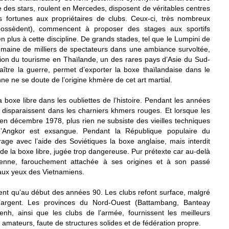
des stars, roulent en Mercedes, disposent de véritables centres
s fortunes aux propriétaires de clubs. Ceux-ci, très nombreux
ossèdent), commencent à proposer des stages aux sportifs
en plus à cette discipline. De grands stades, tel que le Lumpini de
maine de milliers de spectateurs dans une ambiance survoltée,
osion du tourisme en Thaïlande, un des rares pays d’Asie du Sud-
ître la guerre, permet d’exporter la boxe thaïlandaise dans le
nne ne se doute de l’origine khmère de cet art martial.
boxe libre dans les oubliettes de l’histoire. Pendant les années
s disparaissent dans les charniers khmers rouges. Et lorsque les
n décembre 1978, plus rien ne subsiste des vieilles techniques
d’Angkor est exsangue. Pendant la République populaire du
age avec l’aide des Soviétiques la boxe anglaise, mais interdit
de la boxe libre, jugée trop dangereuse. Pur prétexte car au-delà
dgienne, farouchement attachée à ses origines et à son passé
e aux yeux des Vietnamiens.
ent qu’au début des années 90. Les clubs refont surface, malgré
’argent. Les provinces du Nord-Ouest (Battambang, Banteay
, ainsi que les clubs de l’armée, fournissent les meilleurs
 amateurs, faute de structures solides et de fédération propre.