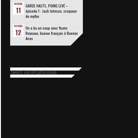
ROUND
GARDE HAUTE, POING LEVÉ –
11
épisode 1 : Jack Johnson, croqueur
de mythe
ROUND
On a bu un coup avec Yoann
12
Boyeaux, boxeur français à Buenos
Aires
Tweets van @Cultureboxe