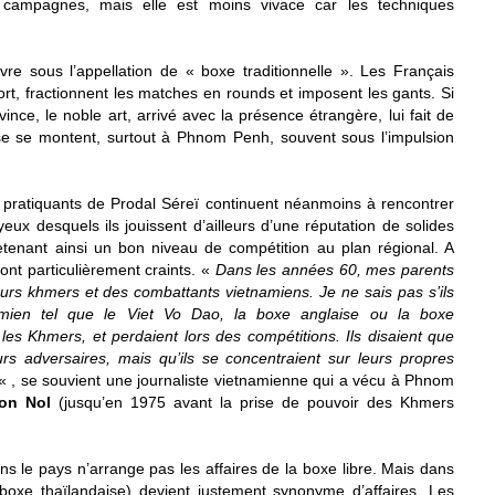
s campagnes, mais elle est moins vivace car les techniques
vre sous l’appellation de « boxe traditionnelle ». Les Français
t, fractionnent les matches en rounds et imposent les gants. Si
vince, le noble art, arrivé avec la présence étrangère, lui fait de
se se montent, surtout à Phnom Penh, souvent sous l’impulsion
 pratiquants de Prodal Séreï continuent néanmoins à rencontrer
eux desquels ils jouissent d’ailleurs d’une réputation de solides
etenant ainsi un bon niveau de compétition au plan régional. A
nt particulièrement craints. «
Dans les années 60, mes parents
rs khmers et des combattants vietnamiens. Je ne sais pas s’ils
namien tel que le Viet Vo Dao, la boxe anglaise ou la boxe
es Khmers, et perdaient lors des compétitions. Ils disaient que
rs adversaires, mais qu’ils se concentraient sur leurs propres
« , se souvient une journaliste vietnamienne qui a vécu à Phnom
on Nol
(jusqu’en 1975 avant la prise de pouvoir des Khmers
ns le pays n’arrange pas les affaires de la boxe libre. Mais dans
boxe thaïlandaise) devient justement synonyme d’affaires. Les