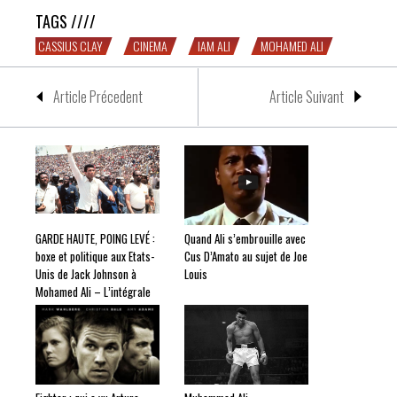
TAGS ////
CASSIUS CLAY
CINEMA
IAM ALI
MOHAMED ALI
Article Précedent
Article Suivant
GARDE HAUTE, POING LEVÉ :
Quand Ali s’embrouille avec
boxe et politique aux Etats-
Cus D’Amato au sujet de Joe
Unis de Jack Johnson à
Louis
Mohamed Ali – L’intégrale