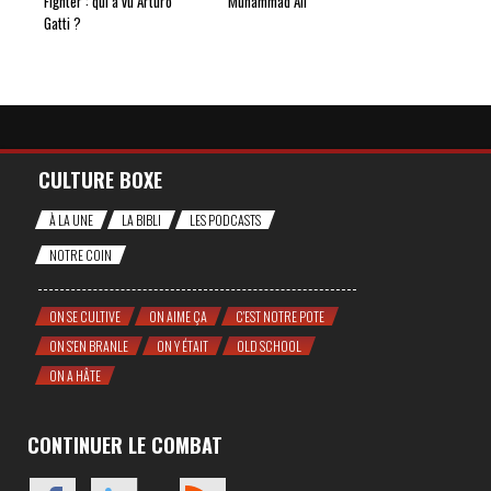
Fighter : qui a vu Arturo
Muhammad Ali
Gatti ?
CULTURE BOXE
À LA UNE
LA BIBLI
LES PODCASTS
NOTRE COIN
ON SE CULTIVE
ON AIME ÇA
C'EST NOTRE POTE
ON S'EN BRANLE
ON Y ÉTAIT
OLD SCHOOL
ON A HÂTE
CONTINUER LE COMBAT