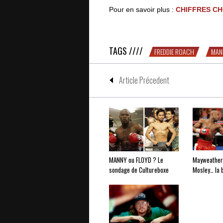
Pour en savoir plus :
CHIFFRES CHO
La PUNCHLINE de Coach Freddie
TAGS ////
FREDDIE ROACH
MAN
Article Précedent
MANNY ou FLOYD ? Le
Mayweather,
sondage de Cultureboxe
Mosley… la 