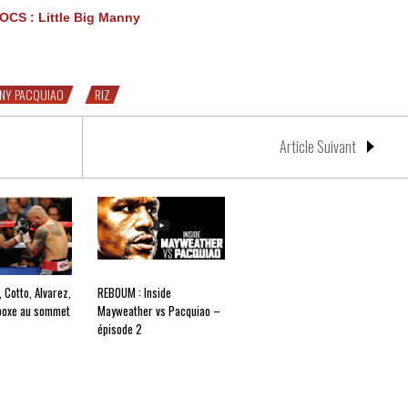
CS : Little Big Manny
NY PACQUIAO
RIZ
Article Suivant
 Cotto, Alvarez,
REBOUM : Inside
boxe au sommet
Mayweather vs Pacquiao –
épisode 2