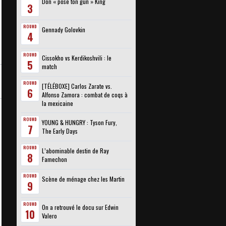
Don « pose ton gun » King
3
ROUND
Gennady Golovkin
4
ROUND
Cissokho vs Kerdikoshvili : le
5
match
ROUND
[TÉLÉBOXE] Carlos Zarate vs.
6
Alfonso Zamora : combat de coqs à
la mexicaine
ROUND
YOUNG & HUNGRY : Tyson Fury,
7
The Early Days
ROUND
L’abominable destin de Ray
8
Famechon
ROUND
Scène de ménage chez les Martin
9
ROUND
On a retrouvé le docu sur Edwin
10
Valero