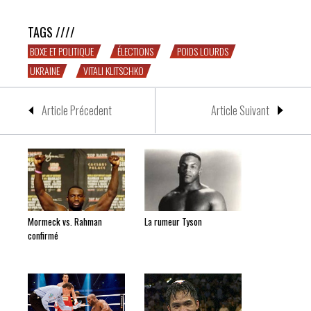
TAGS ////
BOXE ET POLITIQUE
ÉLECTIONS
POIDS LOURDS
UKRAINE
VITALI KLITSCHKO
Article Précedent
Article Suivant
Mormeck vs. Rahman
La rumeur Tyson
confirmé