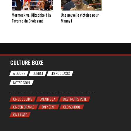
Mormeck vs. Klitschko à la
Une nouvelle victoire pour
Taverne du Croissant
Manny !
CULTURE BOXE
À LA UNE
LA BIBLI
LES PODCASTS
NOTRE COIN
ON SE CULTIVE
ON AIME ÇA
C'EST NOTRE POTE
ON S'EN BRANLE
ON Y ÉTAIT
OLD SCHOOL
ON A HÂTE