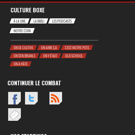
CULTURE BOXE
À LA UNE
LA BIBLI
LES PODCASTS
NOTRE COIN
ON SE CULTIVE
ON AIME ÇA
C'EST NOTRE POTE
ON S'EN BRANLE
ON Y ÉTAIT
OLD SCHOOL
ON A HÂTE
CONTINUER LE COMBAT