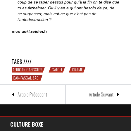
coup de se taper dessus pour qu’à la fin on te dise que
tu as Alzheimer. Ok il y en a qui ont besoin de ça, de
se surpasser, mais est-ce que c’est pas de
l’autodestruction ?
nicolas@zeisler.fr
RENCONTRE avec JP Zadi, l’homme qui préférait le
catch
TAGS ////
AFRICAN GANGSTER
CATCH
CRAMÉ
JEAN-PASCAL ZADI
Article Précedent
Article Suivant
CULTURE BOXE