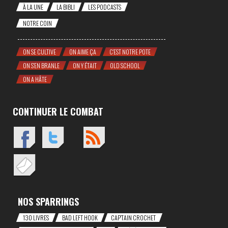
À LA UNE
LA BIBLI
LES PODCASTS
NOTRE COIN
ON SE CULTIVE
ON AIME ÇA
C'EST NOTRE POTE
ON S'EN BRANLE
ON Y ÉTAIT
OLD SCHOOL
ON A HÂTE
CONTINUER LE COMBAT
NOS SPARRINGS
130 LIVRES
BAD LEFT HOOK
CAP'TAIN CROCHET