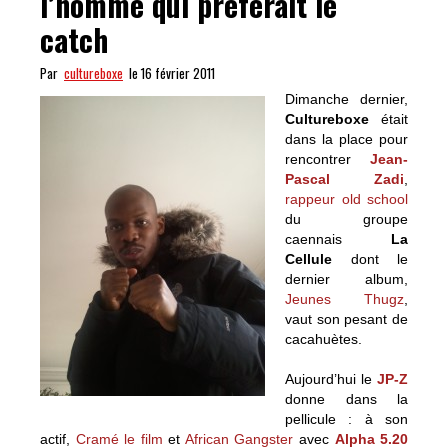
l’homme qui préférait le
catch
Par
cultureboxe
le 16 février 2011
Dimanche dernier,
Cultureboxe
était
dans la place pour
rencontrer
Jean-
Pascal Zadi
,
rappeur old school
du groupe
caennais
La
Cellule
dont le
dernier album,
Jeunes Thugz
,
vaut son pesant de
cacahuètes.
Aujourd’hui le
JP-Z
donne dans la
pellicule : à son
actif,
Cramé le film
et
African Gangster
avec
Alpha 5.20