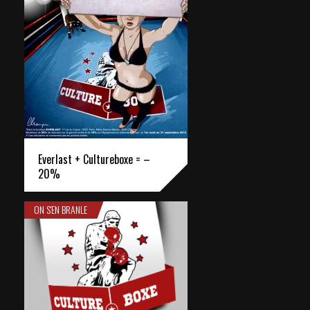
Everlast + Cultureboxe = –
20%
ON S'EN BRANLE