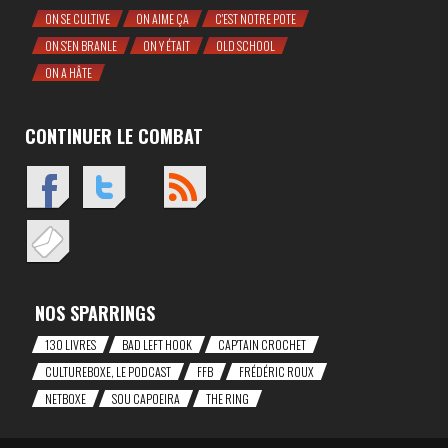
ON SE CULTIVE
ON AIME ÇA
C'EST NOTRE POTE
ON S'EN BRANLE
ON Y ÉTAIT
OLD SCHOOL
ON A HÂTE
CONTINUER LE COMBAT
NOS SPARRINGS
130 LIVRES
BAD LEFT HOOK
CAP'TAIN CROCHET
CULTUREBOXE, LE PODCAST
FFB
FRÉDÉRIC ROUX
NETBOXE
SOU CAPOEIRA
THE RING