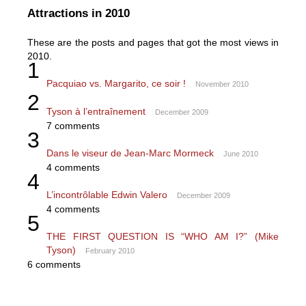
Attractions in 2010
These are the posts and pages that got the most views in
2010.
1
Pacquiao vs. Margarito, ce soir !
November 2010
2
Tyson à l’entraînement
December 2009
7 comments
3
Dans le viseur de Jean-Marc Mormeck
June 2010
4 comments
4
L’incontrôlable Edwin Valero
December 2009
4 comments
5
THE FIRST QUESTION IS “WHO AM I?” (Mike
Tyson)
February 2010
6 comments
CULTUREBOXE : bilan de l’année 2010