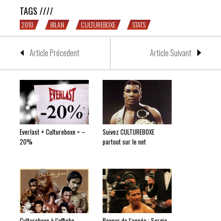
TAGS ////
2010
BILAN
CULTUREBOXE
STATS
Article Précedent
Article Suivant
Everlast + Cultureboxe = –
Suivez CULTUREBOXE
20%
partout sur le net
Cultureboxe à l’affiche
Boxeur de l’année : Sergio