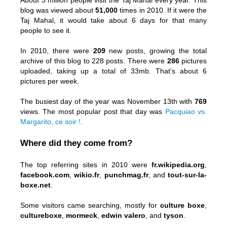
About 3 million people visit the Taj Mahal every year. This
blog was viewed about
51,000
times in 2010. If it were the
Taj Mahal, it would take about 6 days for that many
people to see it.
In 2010, there were
209
new posts, growing the total
archive of this blog to 228 posts. There were
286
pictures
uploaded, taking up a total of 33mb. That’s about 6
pictures per week.
The busiest day of the year was November 13th with
769
views. The most popular post that day was
Pacquiao vs.
Margarito, ce soir !
.
Where did they come from?
The top referring sites in 2010 were
fr.wikipedia.org
,
facebook.com
,
wikio.fr
,
punchmag.fr
, and
tout-sur-la-
boxe.net
.
Some visitors came searching, mostly for
culture boxe
,
cultureboxe
,
mormeck
,
edwin valero
, and
tyson
.