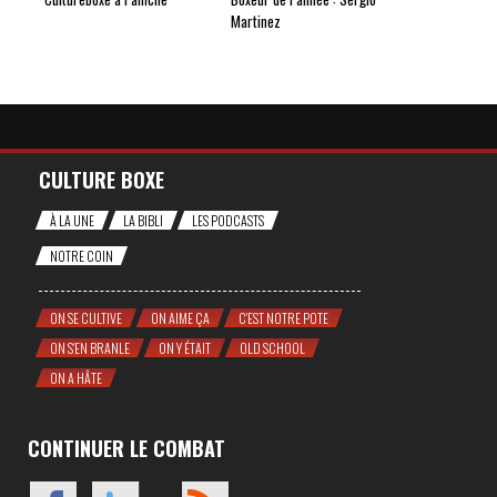
Martinez
CULTURE BOXE
À LA UNE
LA BIBLI
LES PODCASTS
NOTRE COIN
ON SE CULTIVE
ON AIME ÇA
C'EST NOTRE POTE
ON S'EN BRANLE
ON Y ÉTAIT
OLD SCHOOL
ON A HÂTE
CONTINUER LE COMBAT