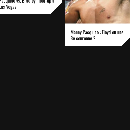
Pacquiao vs. Bradley, hold-up à
Las Vegas
Manny Pacquiao : Floyd ou une
8e couronne ?