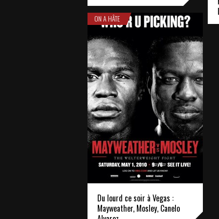
ON A HÂTE
Du lourd ce soir à Vegas :
Mayweather, Mosley, Canelo
Alvarez…