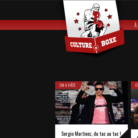
À
ON A HÂTE
O
Sergio Martinez, du tac au tac !