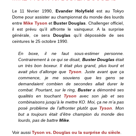
Le 11 février 1990,
Evander Holyfield
est au Tokyo
Dome pour assister au championnat du monde des lourds
entre
Mike Tyson
et
Buster Douglas
. Challenger officiel,
il est prévu qu’il affronte le vainqueur. A la surprise
générale, ce sera
Douglas
qu’il dépossède de ses
ceintures le 25 octobre 1990.
En boxe, il ne faut sous-estimer personne.
Contrairement à ce qui se disait,
Buster Douglas
était
un très bon boxeur. Il était plus grand, plus lourd et
avait plus d’allonge que
Tyson
. Juste avant que ça
commence, je me souviens que les gens se
demandaient combien de secondes allait durer le
combat. Pourtant, sur le ring,
Buster
a démontré ses
qualités en touchant
Tyson
avec son jab et ses
combinaisons jusqu’à le mettre KO. Moi, ça ne m’a pas
posé problème de l’affronter plutôt que
Tyson
. Mon
but a toujours était d’être champion du monde des
lourds, pas de battre
Mike
.
Voir aussi
Tyson vs. Douglas ou la surprise du siècle
.