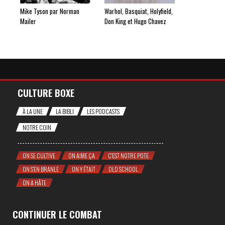
Mike Tyson par Norman
Warhol, Basquiat, Holyfield,
Mailer
Don King et Hugo Chavez
CULTURE BOXE
À LA UNE
LA BIBLI
LES PODCASTS
NOTRE COIN
ON SE CULTIVE
ON AIME ÇA
C'EST NOTRE POTE
ON S'EN BRANLE
ON Y ÉTAIT
OLD SCHOOL
ON A HÂTE
CONTINUER LE COMBAT