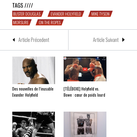
TAGS ////
BUSTER DOUGLAS
EVANDER HOLYFIELD
MIKE TYSON
MORSURE
ON THE ROPES
Article Précedent
Article Suivant
Des nouvelles de l’inusable
[TÉLÉBOXE] Holyfield vs.
Evander Holyfield
Bowe : cœur de poids lourd