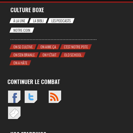
CULTURE BOXE
À LA UNE
LA BIBLI
LES PODCASTS
NOTRE COIN
ON SE CULTIVE
ON AIME ÇA
C'EST NOTRE POTE
ON S'EN BRANLE
ON Y ÉTAIT
OLD SCHOOL
ON A HÂTE
CONTINUER LE COMBAT