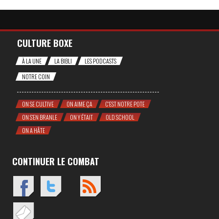
CULTURE BOXE
À LA UNE
LA BIBLI
LES PODCASTS
NOTRE COIN
ON SE CULTIVE
ON AIME ÇA
C'EST NOTRE POTE
ON S'EN BRANLE
ON Y ÉTAIT
OLD SCHOOL
ON A HÂTE
CONTINUER LE COMBAT