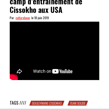
camp d’entraînement de
Cissokho aux USA
Par
cultureboxe
le 18 juin 2019
C’EST PAS DU GÂTEAU : le camp d’entraînement de
Cissokho aux USA
TAGS ////
SOULEYMANE CISSOKHO
TEAM SOLIDE