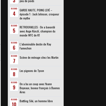
3
peu de poids
ROUND
GARDE HAUTE, POING LEVÉ –
4
épisode 1 : Jack Johnson, croqueur
de mythe
ROUND
RETROUVAILLES : On a bavardé
5
avec Ange Künzli, champion du
monde WFC de K1
ROUND
L’abominable destin de Ray
6
Famechon
ROUND
Scène de ménage chez les Martin
7
ROUND
Les pigeons de Tyson
8
ROUND
On a bu un coup avec Yoann
9
Boyeaux, boxeur français à Buenos
Aires
ROUND
Battling Siki, un homme libre
10