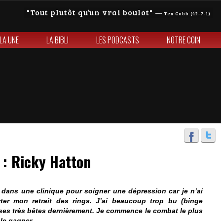
Tout plutôt qu’un vrai boulot
—
Tex Cobb (42-7-1)
 LA UNE
LA BIBLI
LES PODCASTS
NOTRE COIN
: Ricky Hatton
 dans une clinique pour soigner une dépression car je n’ai
er mon retrait des rings. J’ai beaucoup trop bu (
binge
hoses très bêtes dernièrement. Je commence le combat le plus
 le gagner.