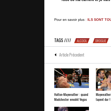
Pour en savoir plus :
ILS SONT TOU
CITATION DU JOUR : Ricky Hatton
TAGS ////
ALCOOL
DROGUE
Article Précedent
Hatton-Mayweather : quand
Mayweather 
Madchester envahit Vegas
tapent dur !