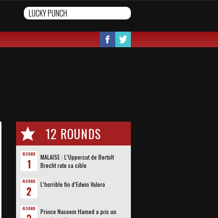
12 ROUNDS
ROUND
MALAISE : L’Uppercut de Bertolt
1
Brecht rate sa cible
ROUND
L’horrible fin d’Edwin Valero
2
ROUND
Prince Naseem Hamed a pris un