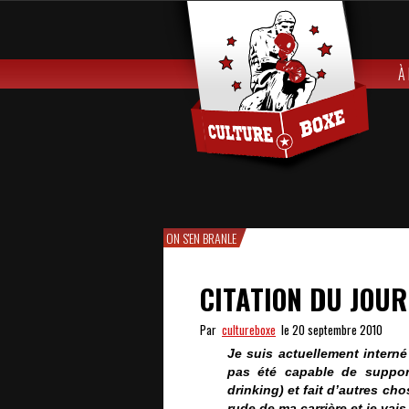
À
ON S'EN BRANLE
CITATION DU JOUR 
Par
cultureboxe
le 20 septembre 2010
Je suis actuellement interné
pas été capable de support
drinking) et fait d’autres c
rude de ma carrière et je vais