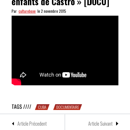
enfants de Castro » [DOCU]
Par
cultureboxe
le 2 novembre 2015
Cuban Punch Up : « les enfants de Castro » [DOCU]
TAGS ////
CUBA
DOCUMENTAIRE
Article Précedent
Article Suivant