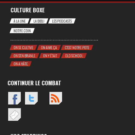
CULTURE BOXE
À LA UNE
LA BIBLI
LES PODCASTS
NOTRE COIN
ON SE CULTIVE
ON AIME ÇA
C'EST NOTRE POTE
ON S'EN BRANLE
ON Y ÉTAIT
OLD SCHOOL
ON A HÂTE
CONTINUER LE COMBAT