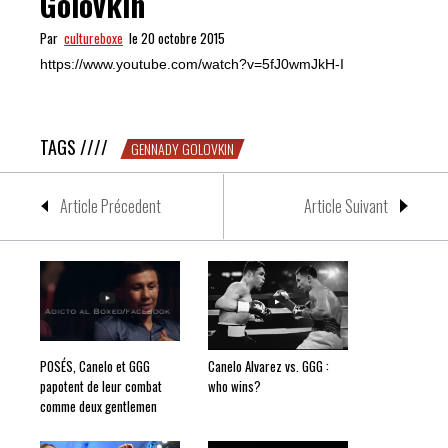
Golovkin
Par
cultureboxe
le 20 octobre 2015
https://www.youtube.com/watch?v=5fJ0wmJkH-I
PAF : les 15 plus gros KO de Golovkin
TAGS ////
GENNADY GOLOVKIN
Article Précedent
Article Suivant
POSÉS, Canelo et GGG
Canelo Alvarez vs. GGG :
papotent de leur combat
who wins?
comme deux gentlemen