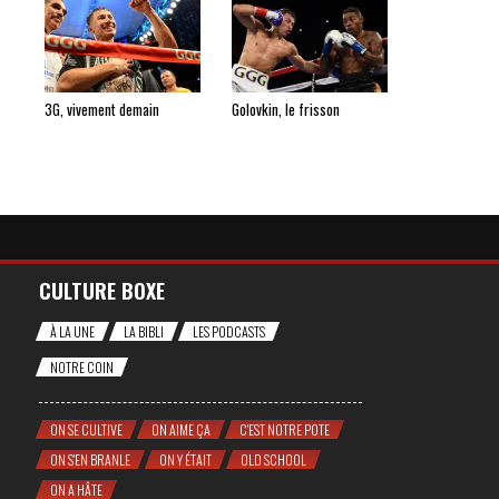
3G, vivement demain
Golovkin, le frisson
CULTURE BOXE
À LA UNE
LA BIBLI
LES PODCASTS
NOTRE COIN
ON SE CULTIVE
ON AIME ÇA
C'EST NOTRE POTE
ON S'EN BRANLE
ON Y ÉTAIT
OLD SCHOOL
ON A HÂTE