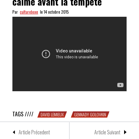
calme avant la tempête
Par
cultureboxe
le 14 octobre 2015
Golovkin vs Lemieux : le calme avant la tempête
TAGS ////
DAVID LEMIEUX
GENNADY GOLOVKIN
Article Précedent
Article Suivant