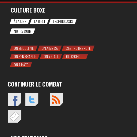
CULTURE BOXE
À LA UNE
LA BIBLI
LES PODCASTS
NOTRE COIN
ON SE CULTIVE
ON AIME ÇA
C'EST NOTRE POTE
ON S'EN BRANLE
ON Y ÉTAIT
OLD SCHOOL
ON A HÂTE
CONTINUER LE COMBAT