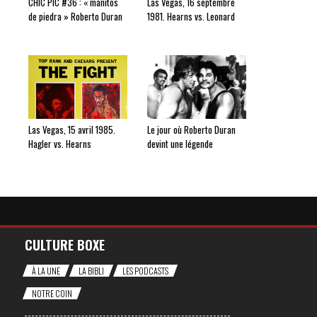
CHIC PIC #36 : « manitos
Las Vegas, 16 septembre
de piedra » Roberto Duran
1981. Hearns vs. Leonard
Las Vegas, 15 avril 1985.
Le jour où Roberto Duran
Hagler vs. Hearns
devint une légende
CULTURE BOXE
À LA UNE
LA BIBLI
LES PODCASTS
NOTRE COIN