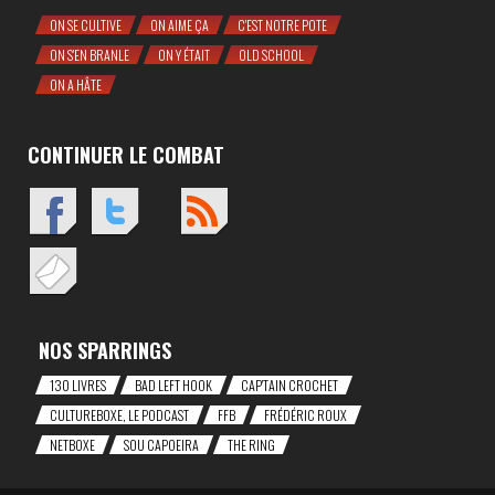
ON SE CULTIVE
ON AIME ÇA
C'EST NOTRE POTE
ON S'EN BRANLE
ON Y ÉTAIT
OLD SCHOOL
ON A HÂTE
CONTINUER LE COMBAT
NOS SPARRINGS
130 LIVRES
BAD LEFT HOOK
CAP'TAIN CROCHET
CULTUREBOXE, LE PODCAST
FFB
FRÉDÉRIC ROUX
NETBOXE
SOU CAPOEIRA
THE RING