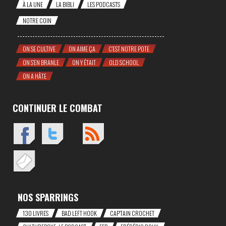
À LA UNE
LA BIBLI
LES PODCASTS
NOTRE COIN
ON SE CULTIVE
ON AIME ÇA
C'EST NOTRE POTE
ON S'EN BRANLE
ON Y ÉTAIT
OLD SCHOOL
ON A HÂTE
CONTINUER LE COMBAT
NOS SPARRINGS
130 LIVRES
BAD LEFT HOOK
CAP'TAIN CROCHET