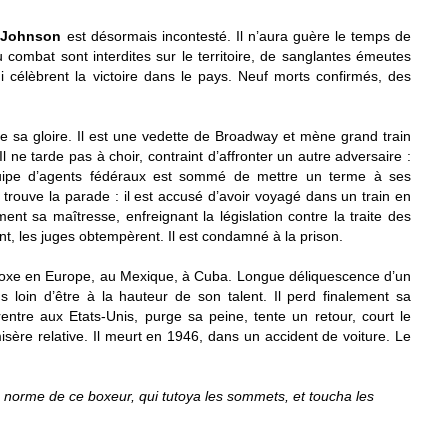
e
Johnson
est désormais incontesté. Il n’aura guère le temps de
u combat sont interdites sur le territoire, de sanglantes émeutes
i célèbrent la victoire dans le pays. Neuf morts confirmés, des
de sa gloire. Il est une vedette de Broadway et mène grand train
l ne tarde pas à choir, contraint d’affronter un autre adversaire :
uipe d’agents fédéraux est sommé de mettre un terme à ses
 trouve la parade : il est accusé d’avoir voyagé dans un train en
nt sa maîtresse, enfreignant la législation contre la traite des
t, les juges obtempèrent. Il est condamné à la prison.
. Il boxe en Europe, au Mexique, à Cuba. Longue déliquescence d’un
ns loin d’être à la hauteur de son talent. Il perd finalement sa
rentre aux Etats-Unis, purge sa peine, tente un retour, court le
isère relative. Il meurt en 1946, dans un accident de voiture. Le
ors norme de ce boxeur, qui tutoya les sommets, et toucha les