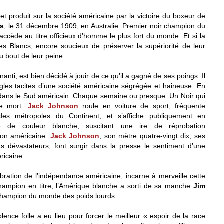
fet produit sur la société américaine par la victoire du boxeur de
s
, le 31 décembre 1909, en Australie. Premier noir champion du
accède au titre officieux d’homme le plus fort du monde. Et si la
es Blancs, encore soucieux de préserver la supériorité de leur
u bout de leur peine.
anti, est bien décidé à jouir de ce qu’il a gagné de ses poings. Il
ègles tacites d’une société américaine ségrégée et haineuse. En
 dans le Sud américain. Chaque semaine ou presque. Un Noir qui
me mort.
Jack Johnson
roule en voiture de sport, fréquente
es métropoles du Continent, et s’affiche publiquement en
 de couleur blanche, suscitant une ire de réprobation
ion américaine.
Jack Johnson
, son mètre quatre-vingt dix, ses
cts dévastateurs, font surgir dans la presse le sentiment d’une
ricaine.
lébration de l’indépendance américaine, incarne à merveille cette
e champion en titre, l’Amérique blanche a sorti de sa manche
Jim
 champion du monde des poids lourds.
nce folle a eu lieu pour forcer le meilleur « espoir de la race