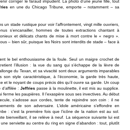
enir corriger le faraud impudent. La photo d’une jeune fille, tout
fries
en une du Chicago Tribune, emporte – notamment – sa
un stade rustique pour voir l’affrontement, vingt mille ouvriers,
nus s’encanailler, hommes de toutes extractions chantant à
rmonieux et délicats chants de mise à mort contre le « negro ».
ous – bien sûr, puisque les Noirs sont interdits de stade – face à
nt le bel enthousiasme de la foule. Seul un maigre crochet de
etient l’illusion : la vue du sang qui s’échappe de la lèvre de
 l’allonge du Texan, et sa vivacité sont deux arguments imparables
son style caractéristique, à l’économie, la garde très haute,
e et le noyant de coups précis dès qu’il ouvre sa garde. Un coup
 d’affilée :
Jeffries
passe à la moulinette, il est mis au supplice.
 lui ferme les paupières. Il l’exaspère sous ses invectives. Au début
ecule, s’adosse aux cordes, tente de rejoindre son coin : il ne
inements de son adversaire. L’idole américaine s’effondre en
e : c’est la première fois que l’icône de la nation est au sol.
 bienveillant, il se relève à neuf. La séquence suivante lui est
 une serviette au centre du ring en signe d’abandon : tout, plutôt