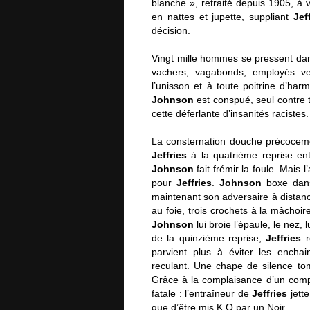
blanche », retraité depuis 1905, à v
en nattes et jupette, suppliant
Jef
décision.
Vingt mille hommes se pressent dans 
vachers, vagabonds, employés ve
l’unisson et à toute poitrine d’ha
Johnson
est conspué, seul contre t
cette déferlante d’insanités racistes.
La consternation douche précoceme
Jeffries
à la quatrième reprise entr
Johnson
fait frémir la foule. Mais
pour
Jeffries
.
Johnson
boxe dans 
maintenant son adversaire à distanc
au foie, trois crochets à la mâchoire
Johnson
lui broie l’épaule, le nez,
de la quinzième reprise,
Jeffries
r
parvient plus à éviter les encha
reculant. Une chape de silence tomb
Grâce à la complaisance d’un compte
fatale : l’entraîneur de
Jeffries
jette
que d’être mis K.O par un Noir.