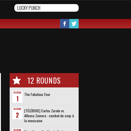
12 ROUNDS
ROUND
The Fabulous Four
1
ROUND
[TÉLÉBOXE] Carlos Zarate vs.
2
Alfonso Zamora : combat de coqs à
la mexicaine
ROUND