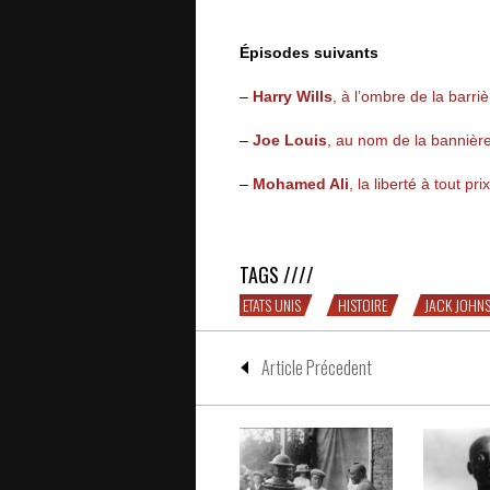
Épisodes suivants
–
Harry Wills
, à l’ombre de la barri
–
Joe Louis
, au nom de la bannière
–
Mohamed Ali
, la liberté à tout prix
GARDE HAUTE, POING LEVÉ – épiso
TAGS ////
ETATS UNIS
HISTOIRE
JACK JOHN
Article Précedent