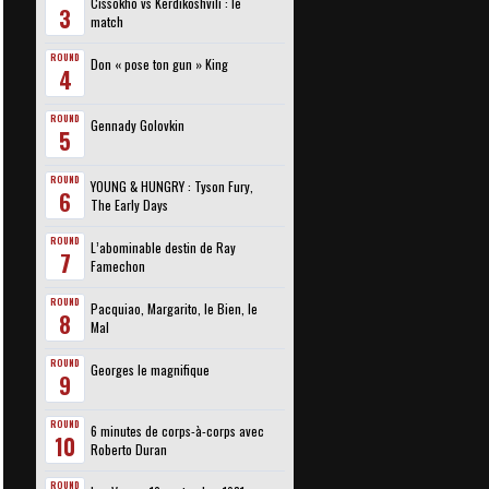
Cissokho vs Kerdikoshvili : le
3
match
ROUND
Don « pose ton gun » King
4
ROUND
Gennady Golovkin
5
ROUND
YOUNG & HUNGRY : Tyson Fury,
6
The Early Days
ROUND
L’abominable destin de Ray
7
Famechon
ROUND
Pacquiao, Margarito, le Bien, le
8
Mal
ROUND
Georges le magnifique
9
ROUND
6 minutes de corps-à-corps avec
10
Roberto Duran
ROUND