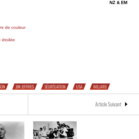
NZ & EM
ère de couleur
 étoilée
de 1 : Jack Johnson, croqueur de mythe
SON
JIM JEFFRIES
SÉGRÉGATION
USA
WILLARD
Article Suivant