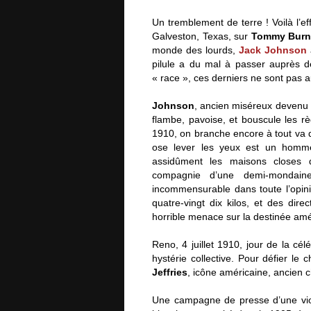
Un tremblement de terre ! Voilà l’ef
Galveston, Texas, sur
Tommy Burn
monde des lourds,
Jack Johnson
pilule a du mal à passer auprès d
« race », ces derniers ne sont pas a
Johnson
, ancien miséreux devenu n
flambe, pavoise, et bouscule les r
1910, on branche encore à tout va
ose lever les yeux est un hom
assidûment les maisons closes d
compagnie d’une demi-mondaine
incommensurable dans toute l’opin
quatre-vingt dix kilos, et des dire
horrible menace sur la destinée amé
Reno, 4 juillet 1910, jour de la cé
hystérie collective. Pour défier l
Jeffries
, icône américaine, ancien
Une campagne de presse d’une viole