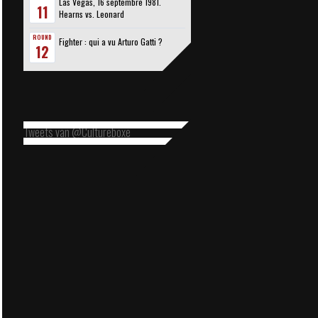
Las Vegas, 16 septembre 1981.
11
Hearns vs. Leonard
ROUND
Fighter : qui a vu Arturo Gatti ?
12
Tweets van @Cultureboxe