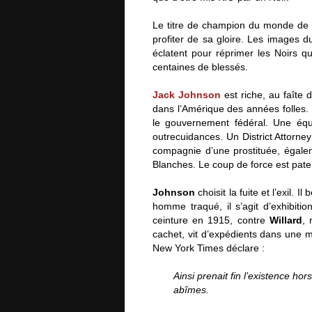
Le titre de champion du monde d
profiter de sa gloire. Les images d
éclatent pour réprimer les Noirs qu
centaines de blessés.
Jack Johnson
est riche, au faîte 
dans l’Amérique des années folles. I
le gouvernement fédéral. Une éq
outrecuidances. Un District Attorney
compagnie d’une prostituée, égaleme
Blanches. Le coup de force est paten
Johnson
choisit la fuite et l’exil
homme traqué, il s’agit d’exhibitio
ceinture en 1915, contre
Willard
, 
cachet, vit d’expédients dans une m
New York Times déclare :
Ainsi prenait fin l’existence h
abîmes.