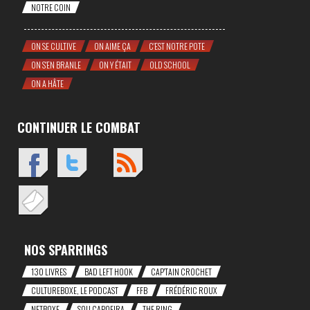
NOTRE COIN
ON SE CULTIVE
ON AIME ÇA
C'EST NOTRE POTE
ON S'EN BRANLE
ON Y ÉTAIT
OLD SCHOOL
ON A HÂTE
CONTINUER LE COMBAT
NOS SPARRINGS
130 LIVRES
BAD LEFT HOOK
CAP'TAIN CROCHET
CULTUREBOXE, LE PODCAST
FFB
FRÉDÉRIC ROUX
NETBOXE
SOU CAPOEIRA
THE RING