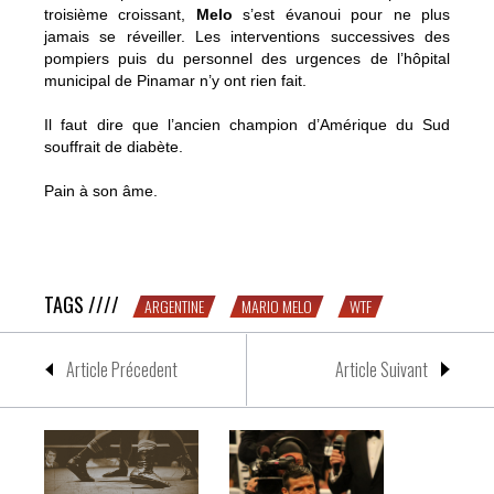
troisième croissant,
Melo
s’est évanoui pour ne plus
jamais se réveiller. Les interventions successives des
pompiers puis du personnel des urgences de l’hôpital
municipal de Pinamar n’y ont rien fait.
Il faut dire que l’ancien champion d’Amérique du Sud
souffrait de diabète.
Pain à son âme.
GÉNIE : un ancien boxeur argentin meurt étouffé lors d’un
concours de manger de croissants
TAGS ////
ARGENTINE
MARIO MELO
WTF
Article Précedent
Article Suivant