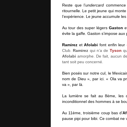
Reste que l’
undercard
commence s
ritournelle. Le petit jeune qui mont
l’expérience. Le jeune accumule les
Au tour des super légers
Gaston
e
évite la gaffe. Gaston s’impose aux 
Ramirez
et
Afolabi
font enfin leur
Club.
Ramirez
qui n’a de
Tyson
qu
Afolabi
amorphe. De fait, aucun d
tant soit peu concerné.
Bien posés sur notre cul, le Mexicain
nom de Dieu », par ici. « Ola va 
va », par là.
La lumière se fait au 8ème, les 
inconditionnel des hommes à se bou
Au 11ème, troisième coup bas d’
Af
pause pipi pour bibi. Ce combat ne 