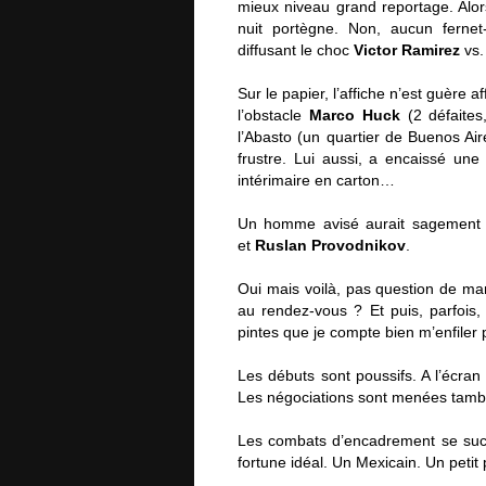
mieux niveau grand reportage. Alors 
nuit portègne. Non, aucun fernet
diffusant le choc
Victor Ramirez
vs
Sur le papier, l’affiche n’est guère af
l’obstacle
Marco Huck
(2 défaites
l’Abasto (un quartier de Buenos Air
frustre. Lui aussi, a encaissé un
intérimaire en carton…
Un homme avisé aurait sagement 
et
Ruslan Provodnikov
.
Oui mais voilà, pas question de man
au rendez-vous ? Et puis, parfois, 
pintes que je compte bien m’enfiler
Les débuts sont poussifs. A l’écra
Les négociations sont menées tambo
Les combats d’encadrement se suc
fortune idéal. Un Mexicain. Un petit