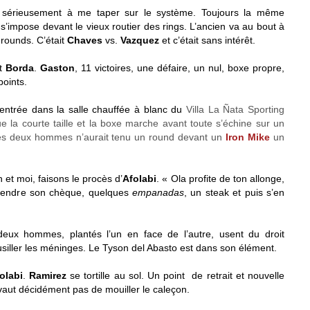
érieusement à me taper sur le système. Toujours la même
e s’impose devant le vieux routier des rings. L’ancien va au bout à
 rounds. C’était
Chaves
vs.
Vazquez
et c’était sans intérêt.
t
Borda
.
Gaston
, 11 victoires, une défaire, un nul, boxe propre,
points.
 entrée dans la salle chauffée à blanc du
Villa La Ñata Sporting
e la courte taille et la boxe marche avant toute s’échine sur un
es deux hommes n’aurait tenu un round devant un
Iron Mike
un
 et moi, faisons le procès d’
Afolabi
. « Ola profite de ton allonge,
prendre son chèque, quelques
empanadas
, un steak et puis s’en
deux hommes, plantés l’un en face de l’autre, usent du droit
siller les méninges. Le Tyson del Abasto est dans son élément.
olabi
.
Ramirez
se tortille au sol. Un point de retrait et nouvelle
vaut décidément pas de mouiller le caleçon.