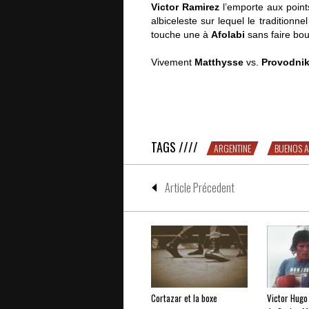
Victor Ramirez
l’emporte aux point
albiceleste sur lequel le traditionne
touche une à
Afolabi
sans faire bou
Vivement
Matthysse
vs.
Provodni
Un vendredi soir à Buenos Aires, de
TAGS ////
ARGENTINE
BUENOS A
Article Précedent
Cortazar et la boxe
Victor Hugo