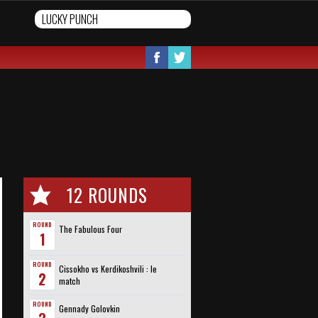
12 ROUNDS
ROUND
The Fabulous Four
1
ROUND
Cissokho vs Kerdikoshvili : le
2
match
ROUND
Gennady Golovkin