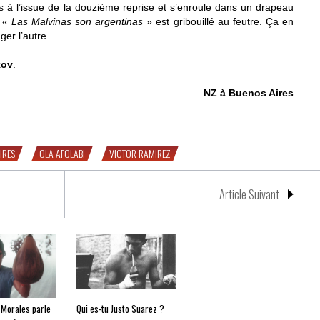
s à l’issue de la douzième reprise et s’enroule dans un drapeau
l «
Las Malvinas son argentinas
» est gribouillé au feutre. Ça en
ger l’autre.
kov
.
NZ à Buenos Aires
vant Ramirez vs. Afolabi
IRES
OLA AFOLABI
VICTOR RAMIREZ
Article Suivant
 Morales parle
Qui es-tu Justo Suarez ?