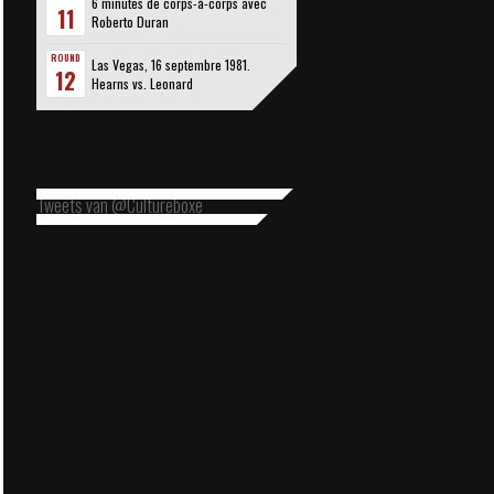
6 minutes de corps-à-corps avec
11
Roberto Duran
ROUND
Las Vegas, 16 septembre 1981.
12
Hearns vs. Leonard
Tweets van @Cultureboxe