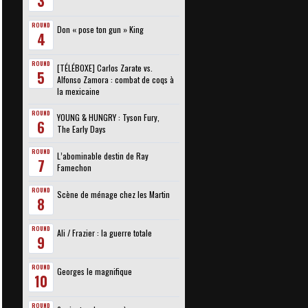
3
ROUND
Don « pose ton gun » King
4
ROUND
[TÉLÉBOXE] Carlos Zarate vs.
5
Alfonso Zamora : combat de coqs à
la mexicaine
ROUND
YOUNG & HUNGRY : Tyson Fury,
6
The Early Days
ROUND
L’abominable destin de Ray
7
Famechon
ROUND
Scène de ménage chez les Martin
8
ROUND
Ali / Frazier : la guerre totale
9
ROUND
Georges le magnifique
10
ROUND