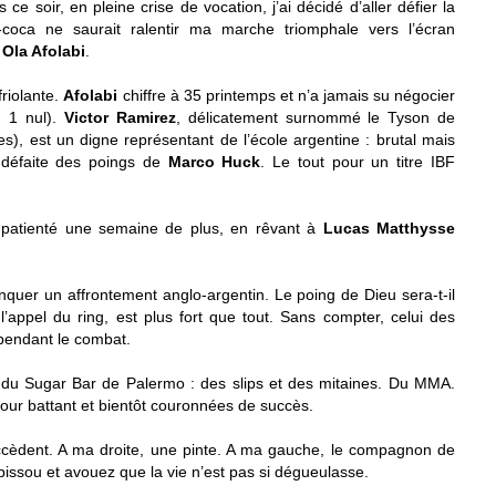
ce soir, en pleine crise de vocation, j’ai décidé d’aller défier la
-coca ne saurait ralentir ma marche triomphale vers l’écran
.
Ola Afolabi
.
friolante.
Afolabi
chiffre à 35 printemps et n’a jamais su négocier
, 1 nul).
Victor Ramirez
, délicatement surnommé le Tyson de
es), est un digne représentant de l’école argentine : brutal mais
e défaite des poings de
Marco Huck
. Le tout pour un titre IBF
patienté une semaine de plus, en rêvant à
Lucas Matthysse
quer un affrontement anglo-argentin. Le poing de Dieu sera-t-il
l’appel du ring, est plus fort que tout. Sans compter, celui des
 pendant le combat.
n du Sugar Bar de Palermo : des slips et des mitaines. Du MMA.
ur battant et bientôt couronnées de succès.
cèdent. A ma droite, une pinte. A ma gauche, le compagnon de
 pissou et avouez que la vie n’est pas si dégueulasse.