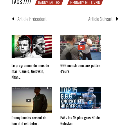
TAGS ////
DANNY JACOBS
GENNADY GOLOVKIN
Article Précedent
Article Suivant
Le programme du mois de
GGG monstrueux aux pattes
mai : Canelo, Golovkin,
d’ours
Khan…
Danny Jacobs revient de
PAF : les 15 plus gros KO de
loin et il est deter…
Golovkin