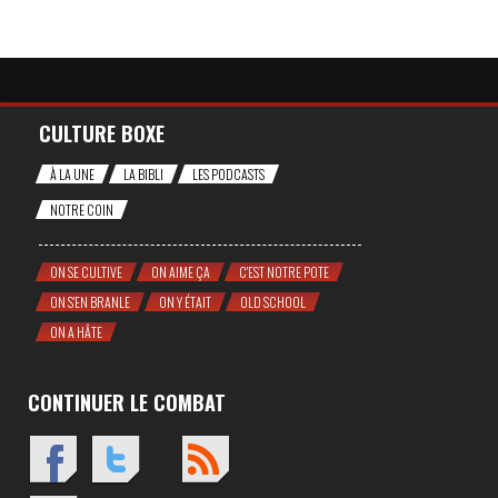
CULTURE BOXE
À LA UNE
LA BIBLI
LES PODCASTS
NOTRE COIN
ON SE CULTIVE
ON AIME ÇA
C'EST NOTRE POTE
ON S'EN BRANLE
ON Y ÉTAIT
OLD SCHOOL
ON A HÂTE
CONTINUER LE COMBAT