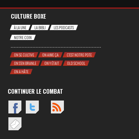
CULTURE BOXE
À LA UNE
LA BIBLI
LES PODCASTS
NOTRE COIN
ON SE CULTIVE
ON AIME ÇA
C'EST NOTRE POTE
ON S'EN BRANLE
ON Y ÉTAIT
OLD SCHOOL
ON A HÂTE
CONTINUER LE COMBAT