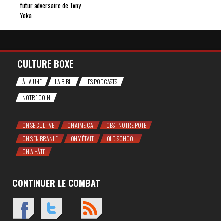
futur adversaire de Tony
Yoka
CULTURE BOXE
À LA UNE
LA BIBLI
LES PODCASTS
NOTRE COIN
ON SE CULTIVE
ON AIME ÇA
C'EST NOTRE POTE
ON S'EN BRANLE
ON Y ÉTAIT
OLD SCHOOL
ON A HÂTE
CONTINUER LE COMBAT