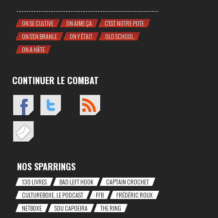
ON SE CULTIVE
ON AIME ÇA
C'EST NOTRE POTE
ON S'EN BRANLE
ON Y ÉTAIT
OLD SCHOOL
ON A HÂTE
CONTINUER LE COMBAT
NOS SPARRINGS
130 LIVRES
BAD LEFT HOOK
CAP'TAIN CROCHET
CULTUREBOXE, LE PODCAST
FFB
FRÉDÉRIC ROUX
NETBOXE
SOU CAPOEIRA
THE RING