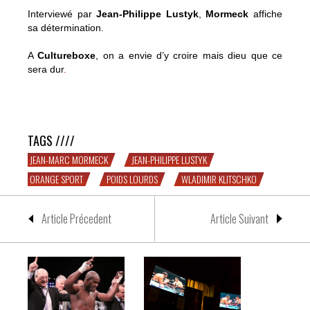
Interviewé par
Jean-Philippe Lustyk
,
Mormeck
affiche
sa détermination.
A
Cultureboxe
, on a envie d’y croire mais dieu que ce
sera dur
.
Jean-Marc Mormeck affrontera Wladimir Klitschko le 10
décembre en Allemagne
TAGS ////
JEAN-MARC MORMECK
JEAN-PHILIPPE LUSTYK
ORANGE SPORT
POIDS LOURDS
WLADIMIR KLITSCHKO
Article Précedent
Article Suivant