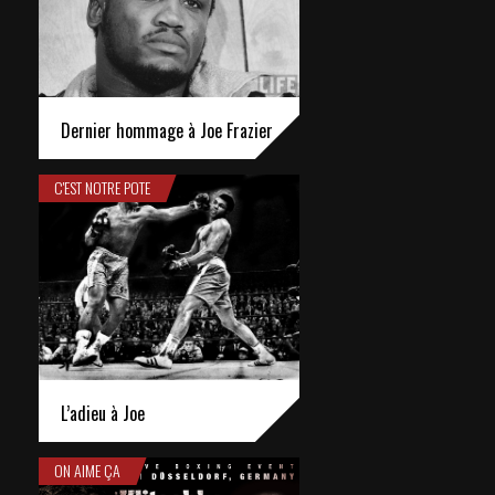
Dernier hommage à Joe Frazier
C'EST NOTRE POTE
L’adieu à Joe
ON AIME ÇA