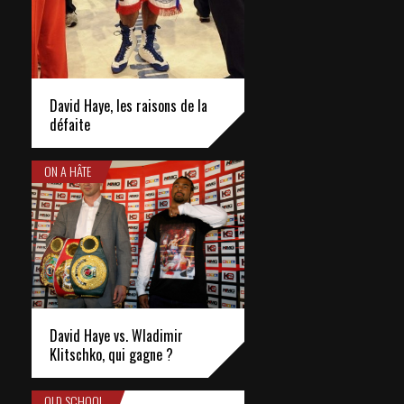
David Haye, les raisons de la
défaite
ON A HÂTE
David Haye vs. Wladimir
Klitschko, qui gagne ?
OLD SCHOOL