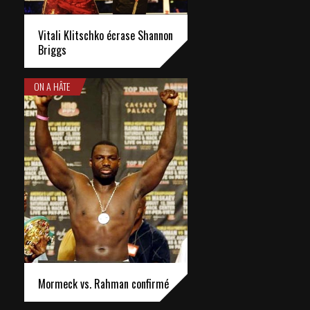
Vitali Klitschko écrase Shannon
Briggs
ON A HÂTE
Mormeck vs. Rahman confirmé