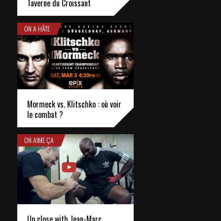
Taverne du Croissant
ON A HÂTE
Mormeck vs. Klitschko : où voir
le combat ?
ON AIME ÇA
Up close with Jean-Marc