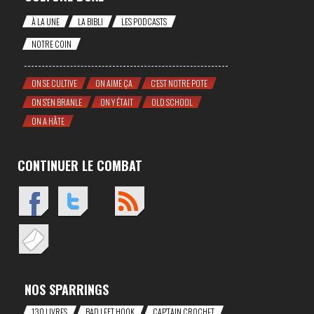
À LA UNE
LA BIBLI
LES PODCASTS
NOTRE COIN
ON SE CULTIVE
ON AIME ÇA
C'EST NOTRE POTE
ON S'EN BRANLE
ON Y ÉTAIT
OLD SCHOOL
ON A HÂTE
CONTINUER LE COMBAT
NOS SPARRINGS
130 LIVRES
BAD LEFT HOOK
CAP'TAIN CROCHET