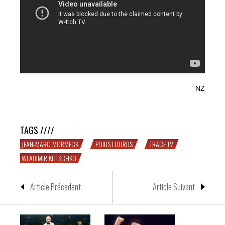
NZ
Up close with Jean-Marc Mormeck
TAGS ////
JEAN-MARC MORMECK
POIDS LOURDS
TRACE TV
WLADIMIR KLITSCHKO
Article Précedent
Article Suivant