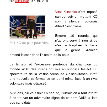
Par
cultureboxe
le 31 mai 2010
Vitali Klitschko
s’est imposé
samedi soir en mettant KO
son challenger polonais
Albert Sosnowski.
Encore 10 rounds qui
n’auront servi à rien si ce
Et 1 KO de plus pour Vitali
n’est à fragiliser la trace
que le géant ukrainien
entend laisser dans l’histoire de la boxe.
La lenteur et l’excessive prudence du champion du
monde WBC des lourds ont mis au supplice les 60.000
spectateurs de la Veltins Arena de Gelsenkirchen. Bref,
une nouvelle performance en demi-teinte face à un rival
volontaire mais dépassé.
A 38 ans, s’il veut finir en beauté, l’Ukrainien a tout intérêt
à se trouver un adversaire digne de ce nom. Voilà la liste
des candidats :