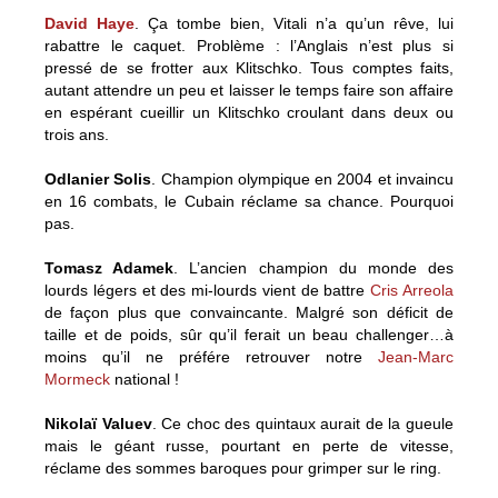
David Haye
. Ça tombe bien, Vitali n’a qu’un rêve, lui
rabattre le caquet. Problème : l’Anglais n’est plus si
pressé de se frotter aux Klitschko. Tous comptes faits,
autant attendre un peu et laisser le temps faire son affaire
en espérant cueillir un Klitschko croulant dans deux ou
trois ans.
Odlanier Solis
. Champion olympique en 2004 et invaincu
en 16 combats, le Cubain réclame sa chance. Pourquoi
pas.
Tomasz Adamek
. L’ancien champion du monde des
lourds légers et des mi-lourds vient de battre
Cris Arreola
de façon plus que convaincante. Malgré son déficit de
taille et de poids, sûr qu’il ferait un beau challenger…à
moins qu’il ne préfére retrouver notre
Jean-Marc
Mormeck
national !
Nikolaï Valuev
. Ce choc des quintaux aurait de la gueule
mais le géant russe, pourtant en perte de vitesse,
réclame des sommes baroques pour grimper sur le ring.