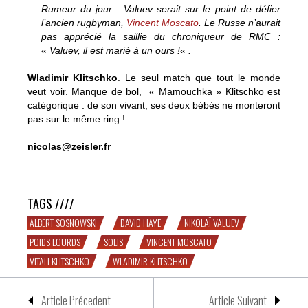
Rumeur du jour : Valuev serait sur le point de défier
l’ancien rugbyman,
Vincent Moscato
. Le Russe n’aurait
pas apprécié la saillie du chroniqueur de RMC :
«
Valuev, il est marié à un ours !
« .
Wladimir Klitschko
. Le seul match que tout le monde
veut voir. Manque de bol, « Mamouchka » Klitschko est
catégorique : de son vivant, ses deux bébés ne monteront
pas sur le même ring !
nicolas@zeisler.fr
Klitschko facile !
TAGS ////
ALBERT SOSNOWSKI
DAVID HAYE
NIKOLAÏ VALUEV
POIDS LOURDS
SOLIS
VINCENT MOSCATO
VITALI KLITSCHKO
WLADIMIR KLITSCHKO
Article Précedent
Article Suivant