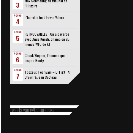
Max Schmeling au tribunal de
3
l’Histoire
ROUND
L’horrible fin d’Edwin Valero
4
ROUND
RETROUVAILLES : On a bavardé
5
avec Ange Künzli, champion du
monde WFC de K1
ROUND
Chuck Wepner, l’homme qui
6
inspira Rocky
ROUND
1 boxeur, 1 écrivain – BFF #3 : Al
7
Brown & Jean Cocteau
Tweets van @Cultureboxe