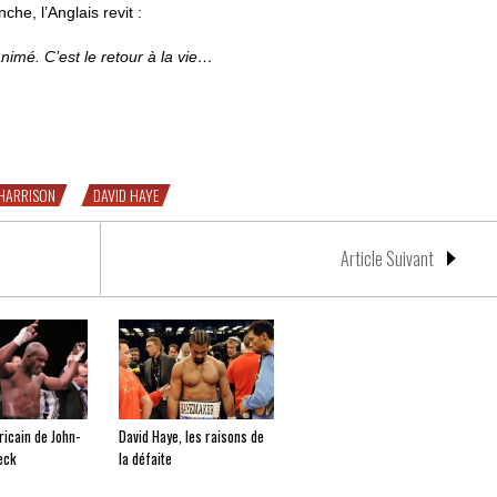
he, l’Anglais revit :
imé. C’est le retour à la vie…
et solitaire »
HARRISON
DAVID HAYE
Article Suivant
ricain de John-
David Haye, les raisons de
eck
la défaite