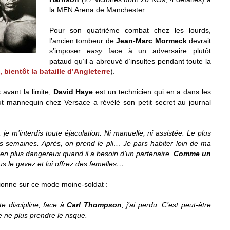
la MEN Arena de Manchester.
Pour son quatrième combat chez les lourds,
l’ancien tombeur de
Jean-Marc Mormeck
devrait
s’imposer
easy
face à un adversaire plutôt
pataud qu’il a abreuvé d’insultes pendant toute la
 bientôt la bataille d’Angleterre
).
avant la limite,
David Haye
est un technicien qui en a dans les
 fut mannequin chez Versace a révélé son petit secret au journal
e m’interdis toute éjaculation. Ni manuelle, ni assistée. Le plus
s semaines. Après, on prend le pli… Je pars habiter loin de ma
en plus dangereux quand il a besoin d’un partenaire.
Comme un
ous le gavez et lui offrez des femelles…
ctionne sur ce mode moine-soldat :
te discipline, face à
Carl Thompson
, j’ai perdu. C’est peut-être
 ne plus prendre le risque.