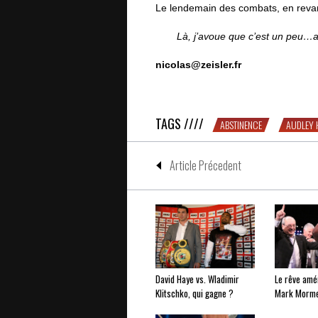
Le lendemain des combats, en revanc
Là, j’avoue que c’est un peu…an
nicolas@zeisler.fr
David Haye « comme un tigre affamé 
TAGS ////
ABSTINENCE
AUDLEY 
Article Précedent
David Haye vs. Wladimir
Le rêve amé
Klitschko, qui gagne ?
Mark Morm