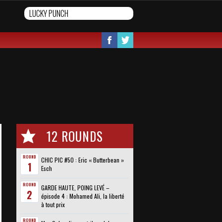
12 ROUNDS
ROUND
CHIC PIC #50 : Eric « Butterbean »
1
Esch
ROUND
GARDE HAUTE, POING LEVÉ –
2
épisode 4 : Mohamed Ali, la liberté
à tout prix
ROUND