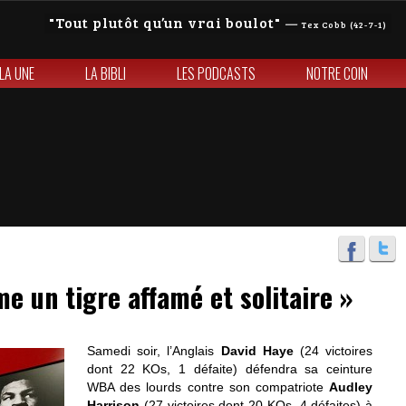
Tout plutôt qu’un vrai boulot
—
Tex Cobb (42-7-1)
 LA UNE
LA BIBLI
LES PODCASTS
NOTRE COIN
 un tigre affamé et solitaire »
Samedi soir, l’Anglais
David Haye
(24 victoires
dont 22 KOs, 1 défaite) défendra sa ceinture
WBA des lourds contre son compatriote
Audley
Harrison
(27 victoires dont 20 KOs, 4 défaites) à