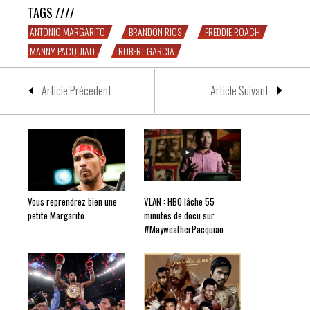
TAGS ////
ANTONIO MARGARITO
BRANDON RIOS
FREDDIE ROACH
MANNY PACQUIAO
ROBERT GARCIA
Article Précedent
Article Suivant
Vous reprendrez bien une
VLAN : HBO lâche 55
petite Margarito
minutes de docu sur
#MayweatherPacquiao