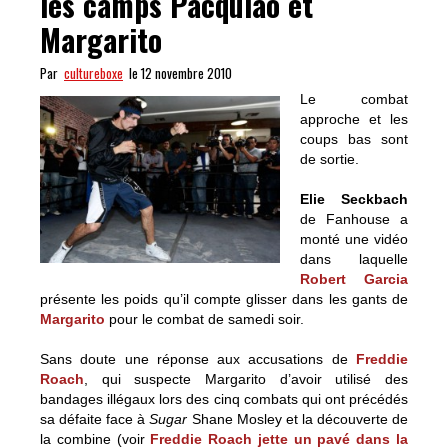
les camps Pacquiao et
Margarito
Par
cultureboxe
le 12 novembre 2010
Le combat
approche et les
coups bas sont
de sortie.
Elie Seckbach
de Fanhouse a
monté une vidéo
dans laquelle
Robert Garcia
présente les poids qu’il compte glisser dans les gants de
Margarito
pour le combat de samedi soir.
Sans doute une réponse aux accusations de
Freddie
Roach
, qui suspecte Margarito d’avoir utilisé des
bandages illégaux lors des cinq combats qui ont précédés
sa défaite face à
Sugar
Shane Mosley et la découverte de
la combine (voir
Freddie Roach jette un pavé dans la