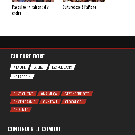
Pacquiao : 4 raisons d’y
Cultureboxe à l’affiche
croire
CULTURE BOXE
À LA UNE
LA BIBLI
LES PODCASTS
NOTRE COIN
ON SE CULTIVE
ON AIME ÇA
C'EST NOTRE POTE
ON S'EN BRANLE
ON Y ÉTAIT
OLD SCHOOL
ON A HÂTE
CONTINUER LE COMBAT