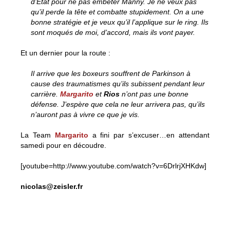
d’Etat pour ne pas embêter Manny. Je ne veux pas
qu’il perde la tête et combatte stupidement. On a une
bonne stratégie et je veux qu’il l’applique sur le ring. Ils
sont moqués de moi, d’accord, mais ils vont payer.
Et un dernier pour la route :
Il arrive que les boxeurs souffrent de Parkinson à
cause des traumatismes qu’ils subissent pendant leur
carrière.
Margarito
et
Rios
n’ont pas une bonne
défense. J’espère que cela ne leur arrivera pas, qu’ils
n’auront pas à vivre ce que je vis.
La Team
Margarito
a fini par s’excuser…en attendant
samedi pour en découdre.
[youtube=http://www.youtube.com/watch?v=6DrlrjXHKdw]
nicolas@zeisler.fr
J-1: derniers échanges entre les camps Pacquiao et
Margarito