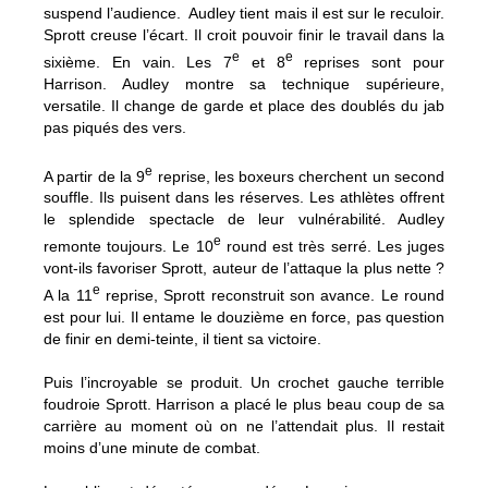
suspend l’audience. Audley tient mais il est sur le reculoir.
Sprott creuse l’écart. Il croit pouvoir finir le travail dans la
e
e
sixième. En vain. Les 7
et 8
reprises sont pour
Harrison. Audley montre sa technique supérieure,
versatile. Il change de garde et place des doublés du jab
pas piqués des vers.
e
A partir de la 9
reprise, les boxeurs cherchent un second
souffle. Ils puisent dans les réserves. Les athlètes offrent
le splendide spectacle de leur vulnérabilité. Audley
e
remonte toujours. Le 10
round est très serré. Les juges
vont-ils favoriser Sprott, auteur de l’attaque la plus nette ?
e
A la 11
reprise, Sprott reconstruit son avance. Le round
est pour lui. Il entame le douzième en force, pas question
de finir en demi-teinte, il tient sa victoire.
Puis l’incroyable se produit. Un crochet gauche terrible
foudroie Sprott. Harrison a placé le plus beau coup de sa
carrière au moment où on ne l’attendait plus. Il restait
moins d’une minute de combat.