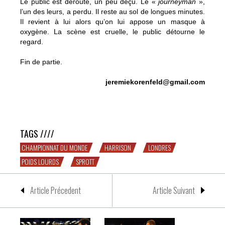
Le public est dérouté, un peu déçu. Le «
journeyman
»,
l’un des leurs, a perdu. Il reste au sol de longues minutes.
Il revient à lui alors qu’on lui appose un masque à
oxygène. La scène est cruelle, le public détourne le
regard.
Fin de partie.
jeremiekorenfeld@gmail.com
Championnat d’Europe des Lourds, Alexandra Palace,
Londres
TAGS ////
CHAMPIONNAT DU MONDE
HARRISON
LONDRES
POIDS LOURDS
SPROTT
Article Précedent
Article Suivant