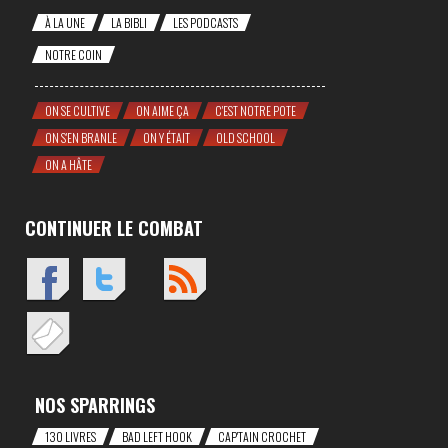
À LA UNE
LA BIBLI
LES PODCASTS
NOTRE COIN
ON SE CULTIVE
ON AIME ÇA
C'EST NOTRE POTE
ON S'EN BRANLE
ON Y ÉTAIT
OLD SCHOOL
ON A HÂTE
CONTINUER LE COMBAT
NOS SPARRINGS
130 LIVRES
BAD LEFT HOOK
CAP'TAIN CROCHET