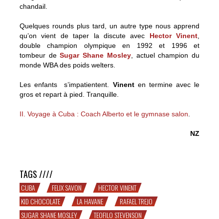
chandail.
Quelques rounds plus tard, un autre type nous apprend
qu’on vient de taper la discute avec
Hector Vinent
,
double champion olympique en 1992 et 1996 et
tombeur de
Sugar Shane Mosley
, actuel champion du
monde WBA des poids welters.
Les enfants s’impatientent.
Vinent
en termine avec le
gros et repart à pied. Tranquille.
II. Voyage à Cuba : Coach Alberto et le gymnase salon
.
NZ
Voyage à Cuba I : La Havane et Rafael Trejo
TAGS ////
CUBA
FELIX SAVON
HECTOR VINENT
KID CHOCOLATE
LA HAVANE
RAFAEL TREJO
SUGAR SHANE MOSLEY
TEOFILO STEVENSON