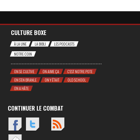
CULTURE BOXE
À LA UNE
LA BIBLI
LES PODCASTS
NOTRE COIN
ON SE CULTIVE
ON AIME ÇA
C'EST NOTRE POTE
ON S'EN BRANLE
ON Y ÉTAIT
OLD SCHOOL
ON A HÂTE
CONTINUER LE COMBAT