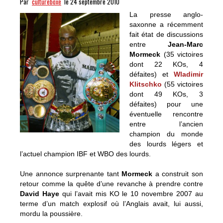
Par
cultureboxe
le 24 septembre 2010
La presse anglo-
saxonne a récemment
fait état de discussions
entre
Jean-Marc
Mormeck
(35 victoires
dont 22 KOs, 4
défaites) et
Wladimir
Klitschko
(55 victoires
dont 49 KOs, 3
défaites) pour une
éventuelle rencontre
entre l’ancien
champion du monde
des lourds légers et
l’actuel champion IBF et WBO des lourds.
Une annonce surprenante tant
Mormeck
a construit son
retour comme la quête d’une revanche à prendre contre
David Haye
qui l’avait mis KO le 10 novembre 2007 au
terme d’un match explosif où l’Anglais avait, lui aussi,
mordu la poussière.