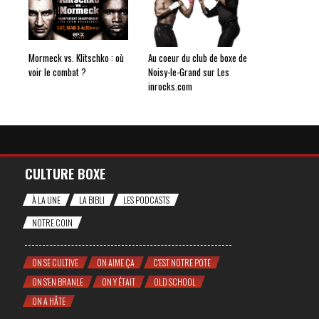
Mormeck vs. Klitschko : où
Au coeur du club de boxe de
voir le combat ?
Noisy-le-Grand sur Les
inrocks.com
CULTURE BOXE
À LA UNE
LA BIBLI
LES PODCASTS
NOTRE COIN
ON SE CULTIVE
ON AIME ÇA
C'EST NOTRE POTE
ON S'EN BRANLE
ON Y ÉTAIT
OLD SCHOOL
ON A HÂTE