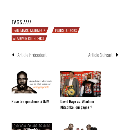
Mormeck vs. W.Klitschko ?
TAGS ////
JEAN-MARC MORMECK
POIDS LOURDS
WLADIMIR KLITSCHKO
Article Précedent
Article Suivant
Pose tes questions à JMM
David Haye vs. Wladimir
Klitschko, qui gagne ?