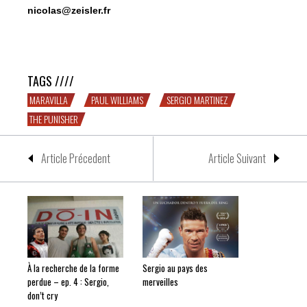
nicolas@zeisler.fr
Martinez, Williams, ces hommes qui ne connaissaient pas
la peur
TAGS ////
MARAVILLA
PAUL WILLIAMS
SERGIO MARTINEZ
THE PUNISHER
Article Précedent
Article Suivant
À la recherche de la forme
Sergio au pays des
perdue – ep. 4 : Sergio,
merveilles
don’t cry