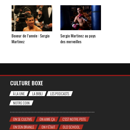
Boxeur de l’année : Sergio
Sergio Martinez au pays
Martinez
des merveilles
CULTURE BOXE
À LA UNE
LA BIBLI
LES PODCASTS
NOTRE COIN
ON SE CULTIVE
ON AIME ÇA
C'EST NOTRE POTE
ON S'EN BRANLE
ON Y ÉTAIT
OLD SCHOOL