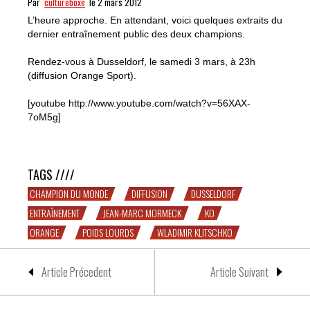
Par
cultureboxe
le 2 mars 2012
L’heure approche. En attendant, voici quelques extraits du
dernier entraînement public des deux champions.
Rendez-vous à Dusseldorf, le samedi 3 mars, à 23h
(diffusion Orange Sport).
[youtube http://www.youtube.com/watch?v=56XAX-
7oM5g]
Mormeck vs. Klitschko J-1
TAGS ////
CHAMPION DU MONDE
DIFFUSION
DUSSELDORF
ENTRAÎNEMENT
JEAN-MARC MORMECK
KO
ORANGE
POIDS LOURDS
WLADIMIR KLITSCHKO
Article Précedent
Article Suivant