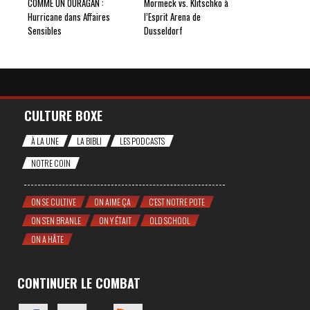
COMME UN OURAGAN :
Mormeck vs. Klitschko à
Hurricane dans Affaires
l’Esprit Arena de
Sensibles
Dusseldorf
CULTURE BOXE
À LA UNE
LA BIBLI
LES PODCASTS
NOTRE COIN
ON SE CULTIVE
ON AIME ÇA
C'EST NOTRE POTE
ON S'EN BRANLE
ON Y ÉTAIT
OLD SCHOOL
ON A HÂTE
CONTINUER LE COMBAT