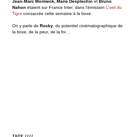
Jean-Marc Mormeck,
Marie Desplechin
et
Bruno
Nahon
étaient sur France Inter, dans l’émission
L’oeil du
Tigre
consacrée cette semaine à la boxe.
On y parle de
Rocky
, du potentiel cinématographique de
la boxe, de la peur, de la foi…
« Tout est KO » : Mormeck sur France Inter
TAGS ////