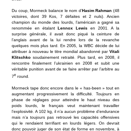
Du coup, Mormeck balance le nom d’
Hasim Rahman
(48
victoires, dont 39 Kos, 7 défaites et 2 nuls). Ancien
champion du monde des lourds, l’américain a gagné sa
renommée en étalant
Lennox Lewis
en 2001. A la
surprise générale, il avait donc piqué la ceinture de
l’anglais avant de la lui rendre lors de la revanche
quelques mois plus tard. En 2005, la WBC décide de lui
attribuer à nouveau le titre mondial abandonné par
Vitali
Klitschko
soudainement retraité. Plus tard, en 2008, il
rencontre finalement l’ukrainien en 2008 et subit une
véritable punition avant de se faire arrêter par l’arbitre au
e
7
round.
Mormeck tape donc encore dans le « has-been » tout en
augmentant progressivement la difficulté. Toujours en
phase de réglages pour atteindre le haut niveau des
poids lourds, le français veut maintenant travailler
l’explosivité. A 102 kg, il n’a aucun problème d’endurance
mais n’a toujours pas retrouvé les capacités offensives
qui le rendaient terrifiant en lourds légers. On devrait
donc pouvoir juger de son état de forme en novembre, à