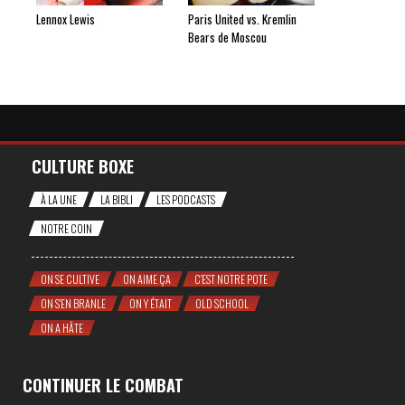
Lennox Lewis
Paris United vs. Kremlin
Bears de Moscou
CULTURE BOXE
À LA UNE
LA BIBLI
LES PODCASTS
NOTRE COIN
ON SE CULTIVE
ON AIME ÇA
C'EST NOTRE POTE
ON S'EN BRANLE
ON Y ÉTAIT
OLD SCHOOL
ON A HÂTE
CONTINUER LE COMBAT