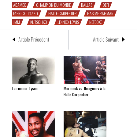
ADAMEK
CHAMPION DU MONDE
DALLAS
DEFI
FABRICE TIOZZO
HALLE CARPENTIER
HASIME RAHMAN
JMM
KLITSCHKO
LENNOX LEWIS
NETBOXE
Article Précedent
Article Suivant
La rumeur Tyson
Mormeck vs. Ibragimov à la
Halle Carpentier