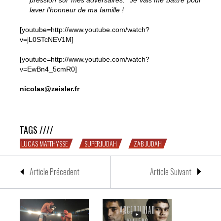
pression sur mes adversaires. Je vais me battre pour
laver l’honneur de ma famille !
[youtube=http://www.youtube.com/watch?
v=jL0STcNEV1M]
[youtube=http://www.youtube.com/watch?
v=EwBn4_5cmR0]
nicolas@zeisler.fr
Judah vs. Mathysse : vieux lion vs. jeune loup
TAGS ////
LUCAS MATTHYSSE
SUPERJUDAH
ZAB JUDAH
Article Précedent
Article Suivant