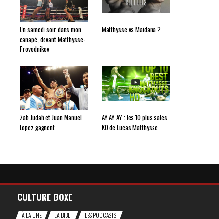
Un samedi soir dans mon
Matthysse vs Maidana ?
canapé, devant Matthysse-
Provodnikov
Zab Judah et Juan Manuel
AY AY AY : les 10 plus sales
Lopez gagnent
KO de Lucas Matthysse
CULTURE BOXE
À LA UNE
LA BIBLI
LES PODCASTS