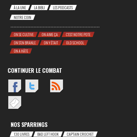
À LA UNE
LA BIBLI
LES PODCASTS
NOTRE COIN
ON SE CULTIVE
ON AIME ÇA
C'EST NOTRE POTE
ON S'EN BRANLE
ON Y ÉTAIT
OLD SCHOOL
ON A HÂTE
CONTINUER LE COMBAT
NOS SPARRINGS
130 LIVRES
BAD LEFT HOOK
CAP'TAIN CROCHET