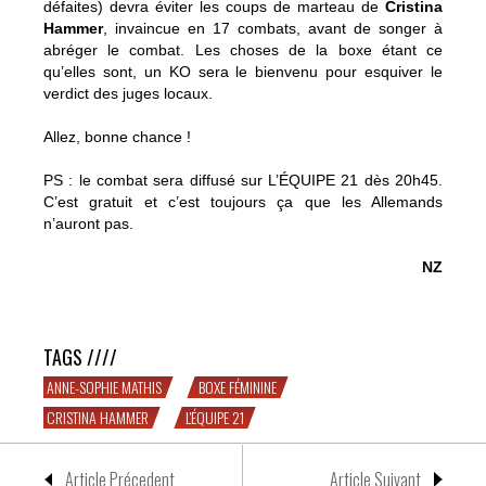
défaites) devra éviter les coups de marteau de
Cristina
Hammer
, invaincue en 17 combats, avant de songer à
abréger le combat. Les choses de la boxe étant ce
qu’elles sont, un KO sera le bienvenu pour esquiver le
verdict des juges locaux.
Allez, bonne chance !
PS : le combat sera diffusé sur L’ÉQUIPE 21 dès 20h45.
C’est gratuit et c’est toujours ça que les Allemands
n’auront pas.
NZ
Allez l’ASM
TAGS ////
ANNE-SOPHIE MATHIS
BOXE FÉMININE
CRISTINA HAMMER
L'ÉQUIPE 21
Article Précedent
Article Suivant