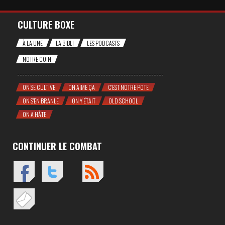
CULTURE BOXE
À LA UNE
LA BIBLI
LES PODCASTS
NOTRE COIN
ON SE CULTIVE
ON AIME ÇA
C'EST NOTRE POTE
ON S'EN BRANLE
ON Y ÉTAIT
OLD SCHOOL
ON A HÂTE
CONTINUER LE COMBAT