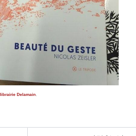
librairie Delamain
.