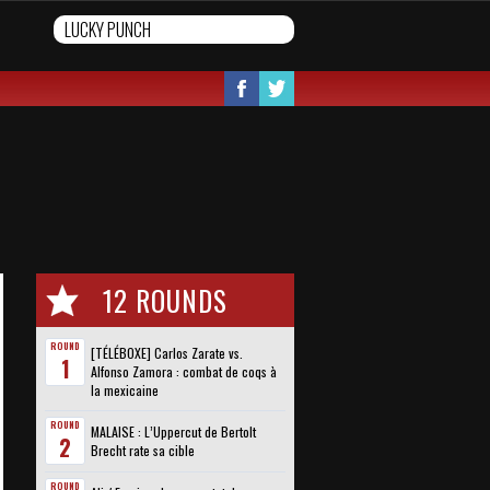
12 ROUNDS
ROUND
[TÉLÉBOXE] Carlos Zarate vs.
1
Alfonso Zamora : combat de coqs à
la mexicaine
ROUND
MALAISE : L’Uppercut de Bertolt
2
Brecht rate sa cible
ROUND