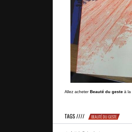
Allez acheter
Beauté du geste
à la
Puisqu’ils en disent du bien…
TAGS ////
BEAUTÉ DU GESTE