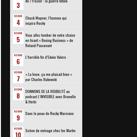
Ali / Frazier : la guerre totale
3
ROUND
Chuck Wepner, l’homme qui
4
inspira Rocky
ROUND
Vous allez tomber de votre chaise
5
en lisant « Boxing Business » de
Roland Passevant
ROUND
L’horrible fin d’Edwin Valero
6
ROUND
« La boxe, ça me plaisait bien »
7
par Charles Bukowski
ROUND
DONNONS DE LA VISIBILITÉ au
8
podcast L’INVISIBLE avec Brunello
& Herbi
ROUND
Dans la peau de Rocky Marciano
9
ROUND
Scène de ménage chez les Martin
10