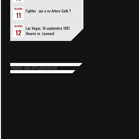
ROUND
Fighter : qui a vu Arturo Gatti ?
11
ROUND
Las Vegas, 16 septembre 1981.
12
Hearns vs. Leonard
Tweets van @Cultureboxe