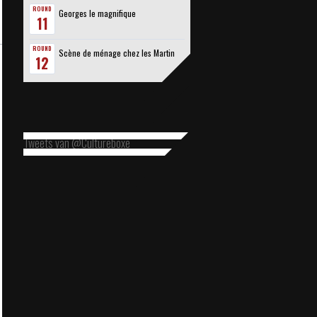
ROUND
Georges le magnifique
11
ROUND
Scène de ménage chez les Martin
12
Tweets van @Cultureboxe