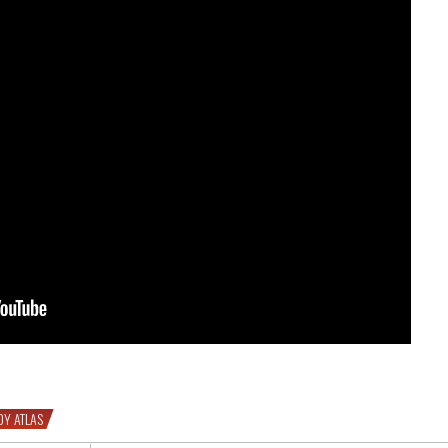
e de Mark Breland
DY ATLAS