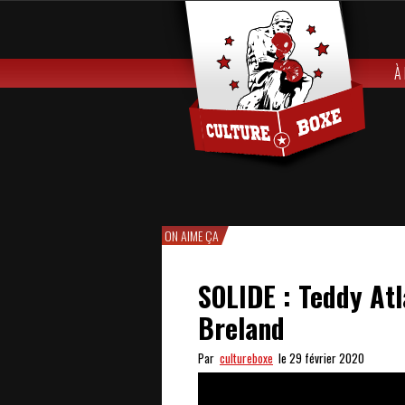
À
ON AIME ÇA
SOLIDE : Teddy Atl
Breland
Par
cultureboxe
le 29 février 2020