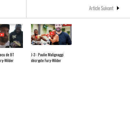
Article Suivant
docu de BT
J-3 : Paulie Malignaggi
ury-Wilder
décrypte Fury-Wilder