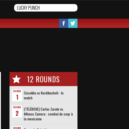
12 ROUNDS
ROUND
Cissokho vs Kerdikoshvili : le
1
match
ROUND
[TÉLÉBOXE] Carlos Zarate vs.
2
Alfonso Zamora : combat de coqs à
la mexicaine
ROUND