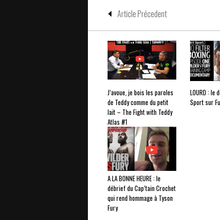
Article Précedent
J’avoue, je bois les paroles
LOURD : le 
de Teddy comme du petit
Sport sur F
lait – The Fight with Teddy
Atlas #1
A LA BONNE HEURE : le
débrief du Cap’tain Crochet
qui rend hommage à Tyson
Fury