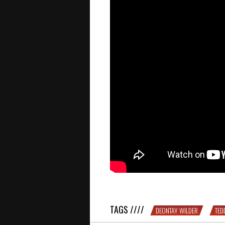
SOLIDE : Teddy Atlas à la rescouss
TAGS ////
DEONTAY WILDER
TED