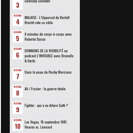
Gennady Golovkin
3
ROUND
MALAISE : L’Uppercut de Bertolt
4
Brecht rate sa cible
ROUND
6 minutes de corps-à-corps avec
5
Roberto Duran
ROUND
DONNONS DE LA VISIBILITÉ au
6
podcast L’INVISIBLE avec Brunello
& Herbi
ROUND
Dans la peau de Rocky Marciano
7
ROUND
Ali / Frazier : la guerre totale
8
ROUND
Fighter : qui a vu Arturo Gatti ?
9
ROUND
Las Vegas, 16 septembre 1981.
10
Hearns vs. Leonard