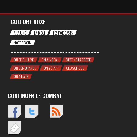
CULTURE BOXE
À LA UNE
LA BIBLI
LES PODCASTS
NOTRE COIN
ON SE CULTIVE
ON AIME ÇA
C'EST NOTRE POTE
ON S'EN BRANLE
ON Y ÉTAIT
OLD SCHOOL
ON A HÂTE
CONTINUER LE COMBAT